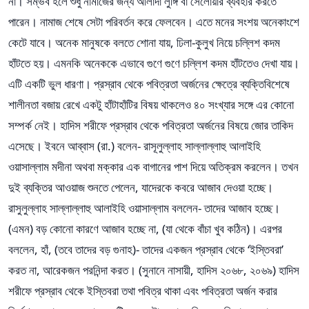
না। সম্ভব হলে শুধু নামাজের জন্য আলাদা লুঙ্গি বা সেলোয়ার ব্যবহার করতে
পারেন। নামাজ শেষে সেটা পরিবর্তন করে ফেলবেন। এতে মনের সংশয় অনেকাংশে
কেটে যাবে। অনেক মানুষকে বলতে শোনা যায়, ঢিলা-কুলুখ নিয়ে চল্লিশ কদম
হাঁটতে হয়। এমনকি অনেককে এভাবে গুণে গুণে চল্লিশ কদম হাঁটতেও দেখা যায়।
এটি একটি ভুল ধারণা। প্রস্রাব থেকে পবিত্রতা অর্জনের ক্ষেত্রে ব্যক্তিবিশেষে
শালীনতা বজায় রেখে একটু হাঁটাহাঁটির বিষয় থাকলেও ৪০ সংখ্যার সঙ্গে এর কোনো
সম্পর্ক নেই। হাদিস শরীফে প্রস্রাব থেকে পবিত্রতা অর্জনের বিষয়ে জোর তাকিদ
এসেছে। ইবনে আব্বাস (রা.) বলেন- রাসূলুল্লাহ সাল্লাল্লাহু আলাইহি
ওয়াসাল্লাম মদীনা অথবা মক্কার এক বাগানের পাশ দিয়ে অতিক্রম করলেন। তখন
দুই ব্যক্তির আওয়াজ শুনতে পেলেন, যাদেরকে কবরে আজাব দেওয়া হচ্ছে।
রাসুলুল্লাহ সাল্লাল্লাহু আলাইহি ওয়াসাল্লাম বললেন- তাদের আজাব হচ্ছে।
(এমন) বড় কোনো কারণে আজাব হচ্ছে না, (যা থেকে বাঁচা খুব কঠিন)। এরপর
বললেন, হাঁ, (তবে তাদের বড় গুনাহ)- তাদের একজন প্রস্রাব থেকে ‘ইস্তিবরা’
করত না, আরেকজন পরনিন্দা করত। (সুনানে নাসায়ী, হাদিস ২০৬৮, ২০৬৯) হাদিস
শরীফে প্রস্রাব থেকে ইস্তিবরা তথা পবিত্র থাকা এবং পবিত্রতা অর্জন করার