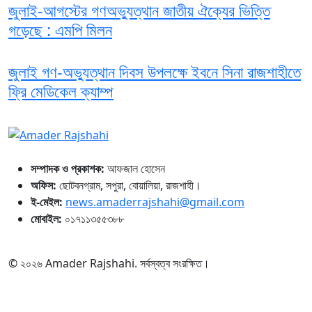
জুলাই-আগস্টের গণঅভ্যুত্থান জাতীয় ঐক্যের ভিত্তি
গড়েছে : এমপি মিলন
জুলাই গণ-অভ্যুত্থান দিবস উপলক্ষে ইবনে সিনা রাজশাহীতে
ফ্রি মেডিকেল ক্যাম্প
সম্পাদক ও প্রকাশক:
আফজাল হোসেন
অফিস:
ছোটবনগ্রাম, সপুরা, বোয়ালিয়া, রাজশাহী।
ই-মেইল:
news.amaderrajshahi@gmail.com
মোবাইল:
০১৭১১৩৫৫৩৮৮
© ২০২৬ Amader Rajshahi. সর্বস্বত্ব সংরক্ষিত।