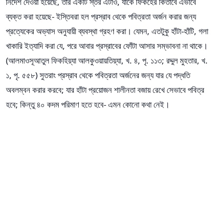
নির্দেশ দেওয়া হয়েছে, তার একটি স্তর এটাও, যাকে ফিকহের কিতাবে এভাবে
ব্যক্ত করা হয়েছে- ইস্তিবরা হল প্রস্রাব থেকে পবিত্রতা অর্জন করার জন্য
প্রত্যেকের অভ্যাস অনুযায়ী ব্যবস্থা গ্রহণ করা। যেমন, এতটুকু হাঁটা-হাঁটি, গলা
খাকারি ইত্যাদি করা যে, পরে আবার প্রস্রাবের ফোঁটা আসার সম্ভাবনা না থাকে।
(আলমাওসূআতুল ফিকহিয়্যা আলকুওয়ায়তিয়্যা, খ. ৪, পৃ. ১১৩; রদ্দুল মুহতার, খ.
১, পৃ. ৫৫৮) সুতরাং প্রস্রাব থেকে পবিত্রতা অর্জনের জন্য যার যে পদ্ধতি
অবলম্বন করার করবে; যার হাঁটা প্রয়োজন শালীনতা বজায় রেখে সেভাবে পবিত্র
হবে; কিন্তু ৪০ কদম পরিমাণ হতে হবে- এমন কোনো কথা নেই।