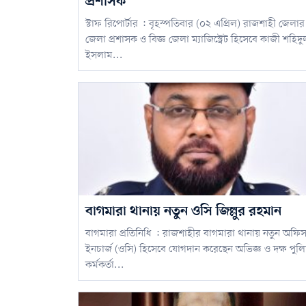
প্রশাসক
স্টাফ রিপোর্টার : বৃহস্পতিবার (০২ এপ্রিল) রাজশাহী জেলার
জেলা প্রশাসক ও বিজ্ঞ জেলা ম্যাজিস্ট্রেট হিসেবে কাজী শহিদু
ইসলাম...
বাগমারা থানায় নতুন ওসি জিল্লুর রহমান
বাগমারা প্রতিনিধি : রাজশাহীর বাগমারা থানায় নতুন অফি
ইনচার্জ (ওসি) হিসেবে যোগদান করেছেন অভিজ্ঞ ও দক্ষ পুল
কর্মকর্তা...