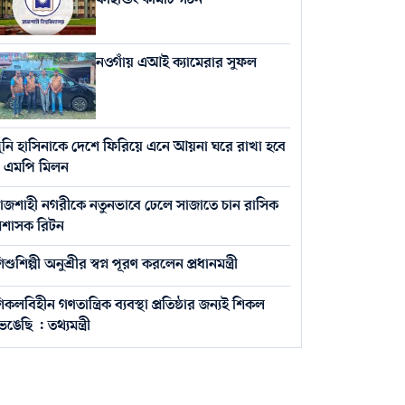
নওগাঁয় এআই ক্যামেরার সুফল
ুনি হাসিনাকে দেশে ফিরিয়ে এনে আয়না ঘরে রাখা হবে
 এমপি মিলন
াজশাহী নগরীকে নতুনভাবে ঢেলে সাজাতে চান রাসিক
্রশাসক রিটন
িশুশিল্পী অনুশ্রীর স্বপ্ন পূরণ করলেন প্রধানমন্ত্রী
িকলবিহীন গণতান্ত্রিক ব্যবস্থা প্রতিষ্ঠার জন্যই শিকল
েঙেছি : তথ্যমন্ত্রী