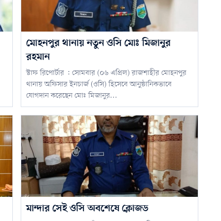
মোহনপুর থানায় নতুন ওসি মোঃ মিজানুর
রহমান
স্টাফ রিপোর্টার : সোমবার (০৬ এপ্রিল) রাজশাহীর মোহনপুর
থানায় অফিসার ইনচার্জ (ওসি) হিসেবে আনুষ্ঠানিকভাবে
যোগদান করেছেন মোঃ মিজানুর...
মান্দার সেই ওসি অবশেষে ক্লোজড