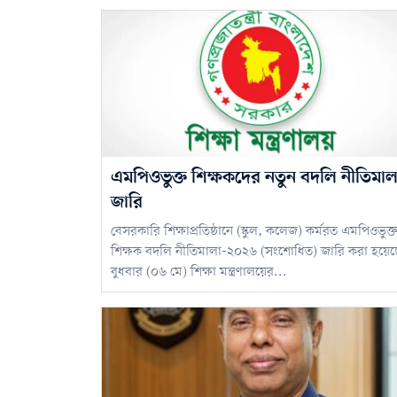
এমপিওভুক্ত শিক্ষকদের নতুন বদলি নীতিমাল
জারি
বেসরকারি শিক্ষাপ্রতিষ্ঠানে (স্কুল, কলেজ) কর্মরত এমপিওভুক্ত
শিক্ষক বদলি নীতিমালা-২০২৬ (সংশোধিত) জারি করা হয়েছ
বুধবার (০৬ মে) শিক্ষা মন্ত্রণালয়ের...