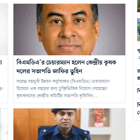
খ
:
া
বিএমডিএ’র চেয়ারম্যান হলেন কেন্দ্রীয় কৃষক
দলের সভাপতি জাফির তুহিন
র
প
বরেন্দ্র বহুমুখী উন্নয়ন কর্তৃপক্ষের (বিএমডিএ) চেয়ারম্যান
ে।
হিসেবে এক বছরের জন্য চুক্তিভিত্তিক নিয়োগ পেয়েছেন
শ
কৃষকদলের কেন্দ্রীয় কমিটির সভাপতি কৃষিবিদ...
শ
ভ