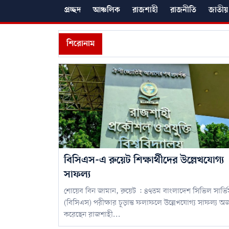
প্রচ্ছদ
আঞ্চলিক
রাজশাহী
রাজনীতি
জাতীয়
শিরোনাম
বিসিএস-এ রুয়েট শিক্ষার্থীদের উল্লেখযোগ্য
সাফল্য
শোয়েব বিন জামান, রুয়েট : ৪৭তম বাংলাদেশ সিভিল সার্ভি
(বিসিএস) পরীক্ষার চূড়ান্ত ফলাফলে উল্লেখযোগ্য সাফল্য অর্
করেছেন রাজশাহী...