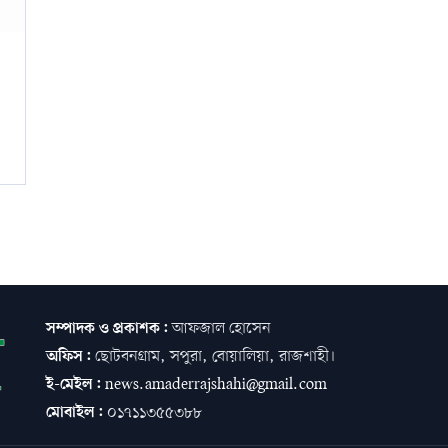
সম্পাদক ও প্রকাশক:
আফজাল হোসেন
অফিস:
ছোটবনগ্রাম, সপুরা, বোয়ালিয়া, রাজশাহী।
ই-মেইল:
news.amaderrajshahi@gmail.com
মোবাইল:
০১৭১১৩৫৫৩৮৮