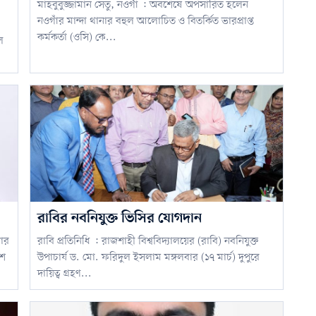
মাহবুবুজ্জামান সেতু, নওগাঁ : অবশেষে অপসারিত হলেন
নওগাঁর মান্দা থানার বহুল আলোচিত ও বিতর্কিত ভারপ্রাপ্ত
কর্মকর্তা (ওসি) কে...
ল
রাবির নবনিযুক্ত ভিসির যোগদান
সার
রাবি প্রতিনিধি : রাজশাহী বিশ্ববিদ্যালয়ের (রাবি) নবনিযুক্ত
িশ
উপাচার্য ড. মো. ফরিদুল ইসলাম মঙ্গলবার (১৭ মার্চ) দুপুরে
দায়িত্ব গ্রহণ...