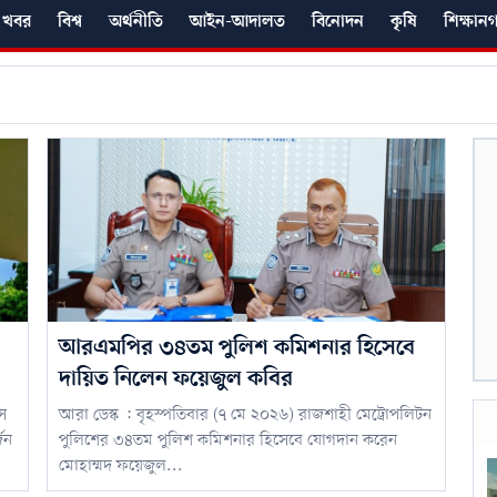
 খবর
বিশ্ব
অর্থনীতি
আইন-আদালত
বিনোদন
কৃষি
শিক্ষান
আরএমপির ৩৪তম পুলিশ কমিশনার হিসেবে
দায়িত নিলেন ফয়েজুল কবির
স
আরা ডেস্ক : বৃহস্পতিবার (৭ মে ২০২৬) রাজশাহী মেট্রোপলিটন
স
জন
পুলিশের ৩৪তম পুলিশ কমিশনার হিসেবে যোগদান করেন
মোহাম্মদ ফয়েজুল...