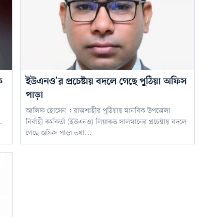
ক
ইউএনও’র প্রচেষ্টায় বদলে গেছে পুঠিয়া অফিস
পাড়া
আলিফ হোসেন : রাজশাহীর পুঠিয়ায় মানবিক উপজেলা
.
নির্বাহী কর্মকর্তা (ইউএনও) লিয়াকত সালমানের প্রচেষ্টায় বদলে
গেছে অফিস পাড়া তথা...