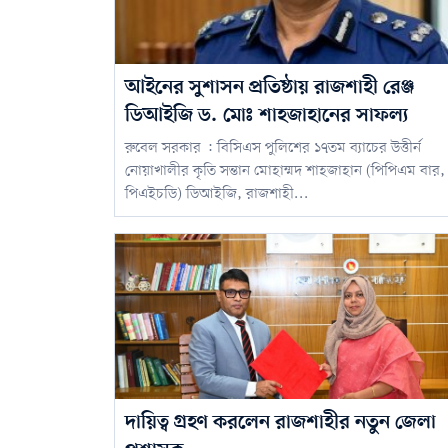
আইনের সুশাসন প্রতিষ্ঠায় রাজশাহী রেঞ্জ
ডিআইজি ড. মোঃ শাহজাহানের সাফল্য
রুবেল সরকার : বিসিএস পুলিশের ১৭তম ব্যাচের উত্তীর্ন
নোয়াখালীর কৃতি সন্তান মোহাম্মদ শাহজাহান (পিপিএম বার,
পিএইচডি) ডিআইজি, রাজশাহী...
দায়িত্ব গ্রহণ করলেন রাজশাহীর নতুন জেলা