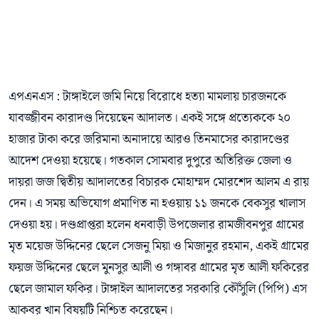
এপএনএস : টাঙ্গাইলে জমি নিয়ে বিরোধে হত্যা মামলায় চারজনকে
যাবজ্জীবন কারাদণ্ড দিয়েছেন আদালত। একই সঙ্গে প্রত্যেককে ২০
হাজার টাকা করে জরিমানা অনাদায়ে আরও তিনমাসের কারাদণ্ডের
আদেশ দেওয়া হয়েছে। গতকাল সোমবার দুপুরে অতিরিক্ত জেলা ও
দায়রা জজ দ্বিতীয় আদালতের বিচারক মোহাম্মদ মোরশেদ আলম এ রায়
দেন। এ সময় অভিযোগ প্রমাণিত না হওয়ায় ১১ জনকে বেকসুর খালাস
দেওয়া হয়। দণ্ডপ্রাপ্তরা হলেন ধনবাড়ী উপজেলার রামজীবনপুর গ্রামের
মৃত ময়েজ উদ্দিনের ছেলে সেজনু মিয়া ও মিজানুর রহমান, একই গ্রামের
ফয়জ উদ্দিনের ছেলে মুনসুর আলী ও গঙ্গাবর গ্রামের মৃত আলী ফকিরের
ছেলে জামাল ফকির। টাঙ্গাইল আদালতের সরকারি কৌঁসুলি (পিপি) এস
আকবর খান বিষয়টি নিশ্চিত করেছেন।