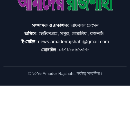
সম্পাদক ও প্রকাশক:
আফজাল হোসেন
অফিস:
ছোটবনগ্রাম, সপুরা, বোয়ালিয়া, রাজশাহী।
ই-মেইল:
news.amaderrajshahi@gmail.com
মোবাইল:
০১৭১১৩৫৫৩৮৮
© ২০২৬ Amader Rajshahi. সর্বস্বত্ব সংরক্ষিত।