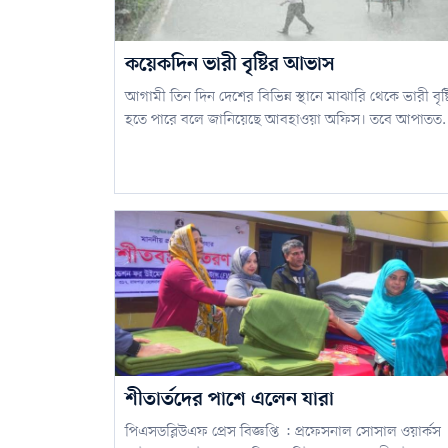
কয়েকদিন ভারী বৃষ্টির আভাস
আগামী তিন দিন দেশের বিভিন্ন স্থানে মাঝারি থেকে ভারী বৃষ্ট
হতে পারে বলে জানিয়েছে আবহাওয়া অফিস। তবে আপাতত.
শীতার্তদের পাশে এলেন যারা
পিএসডব্লিউএফ প্রেস বিজ্ঞপ্তি : প্রফেসনাল সোসাল ওয়ার্কস