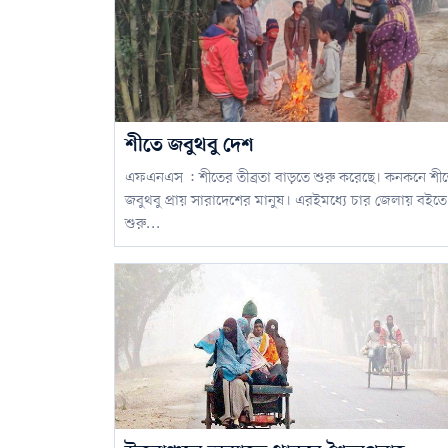
শীতে জবুথবু দেশ
এফএনএস : শীতের তীব্রতা বাড়তে শুরু করেছে। কনকনে শী
জবুথবু প্রায় সারাদেশের মানুষ। এরইমধ্যে চার জেলায় বইতে
শুরু...