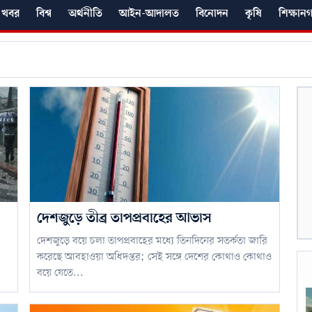
 খবর
বিশ্ব
অর্থনীতি
আইন-আদালত
বিনোদন
কৃষি
শিক্ষান
দেশজুড়ে তীব্র তাপপ্রবাহের আভাস
দেশজুড়ে বয়ে চলা তাপপ্রবাহের মধ্যে তিনদিনের সতর্কতা জারি
করেছে আবহাওয়া অধিদপ্তর; সেই সঙ্গে দেশের কোথাও কোথাও
স
বয়ে যেতে...