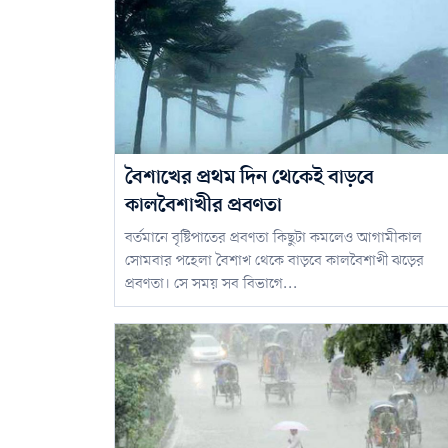
বৈশাখের প্রথম দিন থেকেই বাড়বে
কালবৈশাখীর প্রবণতা
বর্তমানে বৃষ্টিপাতের প্রবণতা কিছুটা কমলেও আগামীকাল
সোমবার পহেলা বৈশাখ থেকে বাড়বে কালবৈশাখী ঝড়ের
প্রবণতা। সে সময় সব বিভাগে...