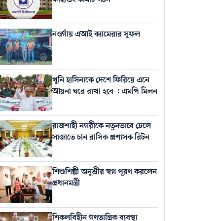
নওগাঁয় এআই ক্যামেরার সুফল
খুনি হাসিনাকে দেশে ফিরিয়ে এনে
আয়না ঘরে রাখা হবে : এমপি মিলন
রাজশাহী নগরীকে নতুনভাবে ঢেলে
সাজাতে চান রাসিক প্রশাসক রিটন
শিশুশিল্পী অনুশ্রীর স্বপ্ন পূরণ করলেন
প্রধানমন্ত্রী
শিকলবিহীন গণতান্ত্রিক ব্যবস্থা