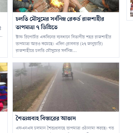
চলতি মৌসুমের সর্বনিম্ন রেকর্ড রাজশাহীর
তাপমাত্রা ৭ ডিগ্রিতে
ি
..
স্টাফ রিপোর্টার একদিনের ব্যবধানে বিভাগীয় শহর রাজশাহীর
তাপমাত্রা আরও কমেছে। এদিন রোববার (২৭ জানুয়ারি)
রাজশাহীতে চলতি মৌসুমের সর্বনিম্ন...
শৈত্যপ্রবাহ বিস্তারের আভাস
এফএনএস চলমান শৈত্যপ্রবাহে তাপমাত্রা ওঠানামা করছে। গত