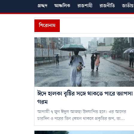
প্রচ্ছদ
আঞ্চলিক
রাজশাহী
রাজনীতি
জাতীয়
শিরোনাম
ঈদে হালকা বৃষ্টির সঙ্গে থাকতে পারে ভ্যাপসা
গরম
আগামী ৭ জুন ঈদুল আজহা উদযাপিত হবে। এর আগের
চারদিন ও পরের তিন কেমন থাকবে প্রকৃতির রূপ, তা...