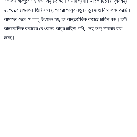
এলাকার হরিপুরে এই সভা অনুষ্ঠিত হয়। সভায় প্রধান অতিথি ছিলেন, কৃষিমন্ত্রী
ড. আব্দুর রাজ্জাক। তিনি বলেন, আমরা আলুর নতুন নতুন জাত নিয়ে কাজ করছি।
আমাদের দেশে যে আলু উৎপাদন হয়, তা আন্তর্জাতিক বাজারে চাহিদা কম। তাই
আন্তর্জাতিক বাজারের যে ধরনের আলুর চাহিদা বেশি; সেই আলু চাষাবাদ করা
হচ্ছে।