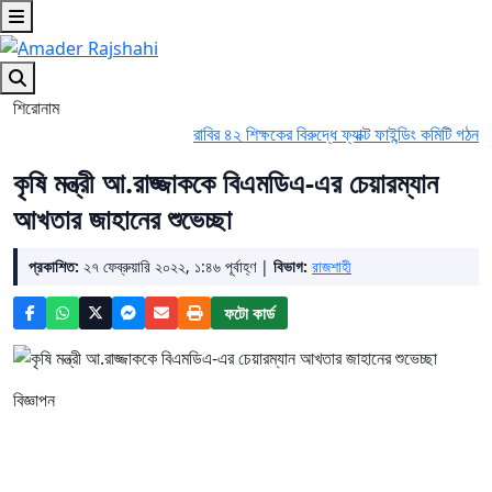
শিরোনাম
রাবির ৪২ শিক্ষকের বিরুদ্ধে ফ্যাক্ট ফাইন্ডিং কমিটি গঠন
নওগাঁ
কৃষি মন্ত্রী আ.রাজ্জাককে বিএমডিএ-এর চেয়ারম্যান
আখতার জাহানের শুভেচ্ছা
প্রকাশিত:
২৭ ফেব্রুয়ারি ২০২২, ১:৪৬ পূর্বাহ্ণ |
বিভাগ:
রাজশাহী
ফটো কার্ড
বিজ্ঞাপন