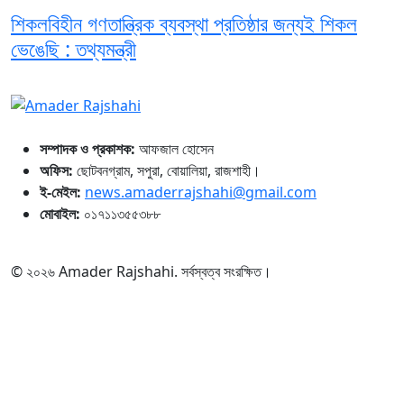
শিকলবিহীন গণতান্ত্রিক ব্যবস্থা প্রতিষ্ঠার জন্যই শিকল
ভেঙেছি : তথ্যমন্ত্রী
সম্পাদক ও প্রকাশক:
আফজাল হোসেন
অফিস:
ছোটবনগ্রাম, সপুরা, বোয়ালিয়া, রাজশাহী।
ই-মেইল:
news.amaderrajshahi@gmail.com
মোবাইল:
০১৭১১৩৫৫৩৮৮
© ২০২৬ Amader Rajshahi. সর্বস্বত্ব সংরক্ষিত।