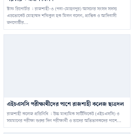
স্টাফ রিপোর্টার : রাজশাহী-৩ (পবা-মোহনপুর) আসনের সংসদ সদস্য
এডভোকেট মোহাম্মদ শফিকুল হক মিলন বলেন, প্রান্তিক ও আদিবাসী
জনগোষ্ঠীর...
এইচএসসি পরীক্ষার্থীদের পাশে রাজশাহী কলেজ ছাত্রদল
রাজশাহী কলেজ প্রতিনিধি : উচ্চ মাধ্যমিক সার্টিফিকেট (এইচএসসি) ও
সমমানের পরীক্ষা শুরুর দিন পরীক্ষার্থী ও তাদের অভিভাবকদের পাশে...