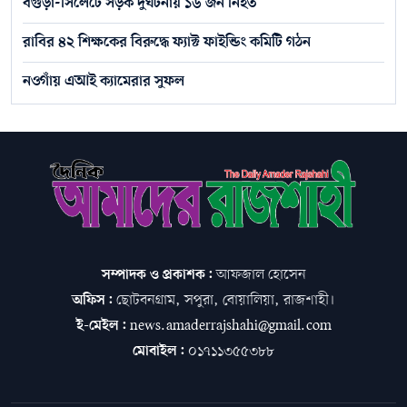
বগুড়া-সিলেটে সড়ক দুর্ঘটনায় ১৬ জন নিহত
রাবির ৪২ শিক্ষকের বিরুদ্ধে ফ্যাক্ট ফাইন্ডিং কমিটি গঠন
নওগাঁয় এআই ক্যামেরার সুফল
সম্পাদক ও প্রকাশক:
আফজাল হোসেন
অফিস:
ছোটবনগ্রাম, সপুরা, বোয়ালিয়া, রাজশাহী।
ই-মেইল:
news.amaderrajshahi@gmail.com
মোবাইল:
০১৭১১৩৫৫৩৮৮