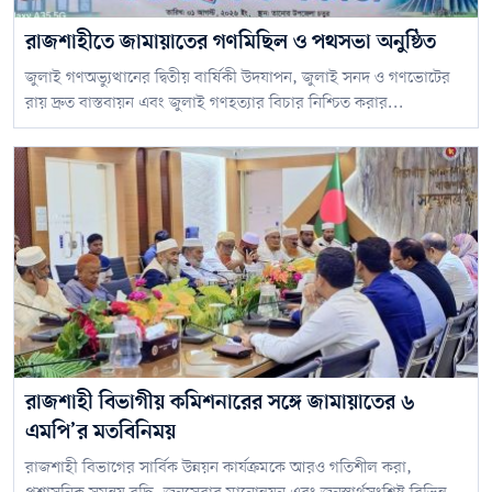
রাজশাহীতে জামায়াতের গণমিছিল ও পথসভা অনুষ্ঠিত
জুলাই গণঅভ্যুত্থানের দ্বিতীয় বার্ষিকী উদযাপন, জুলাই সনদ ও গণভোটের
রায় দ্রুত বাস্তবায়ন এবং জুলাই গণহত্যার বিচার নিশ্চিত করার...
রাজশাহী বিভাগীয় কমিশনারের সঙ্গে জামায়াতের ৬
এমপি’র মতবিনিময়
রাজশাহী বিভাগের সার্বিক উন্নয়ন কার্যক্রমকে আরও গতিশীল করা,