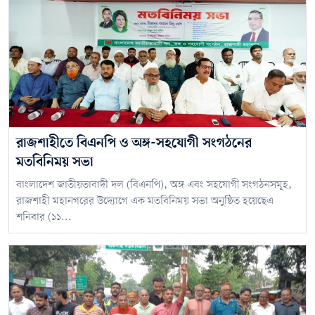
রাজশাহীতে বিএনপি ও অঙ্গ-সহযোগী সংগঠনের
মতবিনিময় সভা
বাংলাদেশ জাতীয়তাবাদী দল (বিএনপি), অঙ্গ এবং সহযোগী সংগঠনসমূহ,
রাজশাহী মহানগরের উদ্যোগে এক মতবিনিময় সভা অনুষ্ঠিত হয়েছেএ
শনিবার (১১...