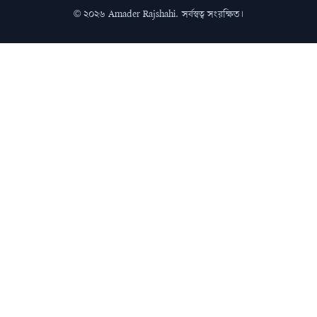
© ২০২৬ Amader Rajshahi. সর্বস্বত্ব সংরক্ষিত।