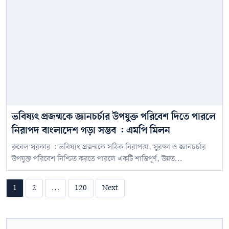
ভবিষ্যৎ প্রজন্মকে জ্ঞানচর্চার উপযুক্ত পরিবেশ দিতে পারলে
নিরাপদ বাংলাদেশ গড়া সম্ভব : এমপি মিলন
রুবেল সরকার : ভবিষ্যৎ প্রজন্মকে সঠিক নিরাপত্তা, সুরক্ষা ও জ্ঞানচর্চার
উপযুক্ত পরিবেশ নিশ্চিত করতে পারলে একটি শান্তিপূর্ণ, উন্নত...
Posts
1
2
…
120
Next
pagination