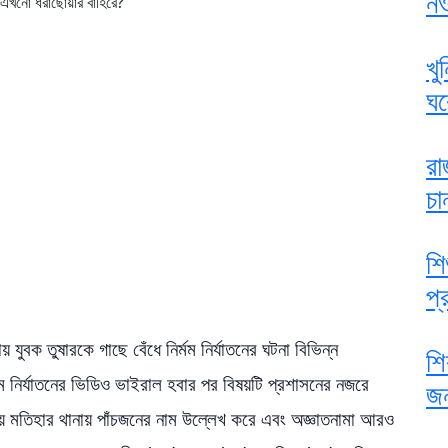
নও
খু
ঘর
রা
চা
শি
প্র
 যুবক তুষারকে গাছে বেঁধে নির্মম নির্যাতনের ঘটনা বিভিন্ন
শি
 নির্যাতনের ভিডিও ভাইরাল হবার পর বিষয়টি প্রশাসনের নজরে
জন
ে মতিহার থানায় পাঁচজনের নাম উল্লেখ করে এবং অজ্ঞাতনামা আরও