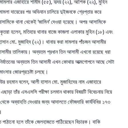
মলার এজাহারে শামীম (৫৫), হৃদয় (২২), আশিক (২২), মুহিন
মলা দায়েরের পর অভিযান চালিয়ে দুইজনকে গ্রেপ্তার করে
সামিকে থানা থেকেই ‘জামিন’ দেওয়া হয়েছে। অপর আসামিকে
কৃতরা হলেন, মতিহার থানার বাজে কাজলা এলাকার মুহিন (১৮) এবং
াসান মো. মুজাহিদ (২২)। থানায় করা মামলার পাঁচজন আসামীর
র আসামীর তালিকায়। অন্যতম প্রধান তিন আসামী এখনো রয়েছে ধরা
নির্যাতনের অন্যতম তিন আসামী এখন কোথায় আত্মগোপনে আছে সেটা
মাংসার জোরপ্রচেষ্টা চলছে।
উর রহমান বলেন, আলী হাসান মো. মুজাহিদের নাম এজাহারে
 এছাড়া তাঁর এসএসসি পরীক্ষা চলমান থাকায় বিষয়টি বিবেচনায় নিয়ে
া থেকে অব্যাহতি দেওয়ার জন্য আদালতে ফৌজদারি কার্যবিধির ১৭৩
ি।
ে পাঠানো হলে তাঁকে জেলহাজতে পাঠিয়েছেন বিচারক। বাকি