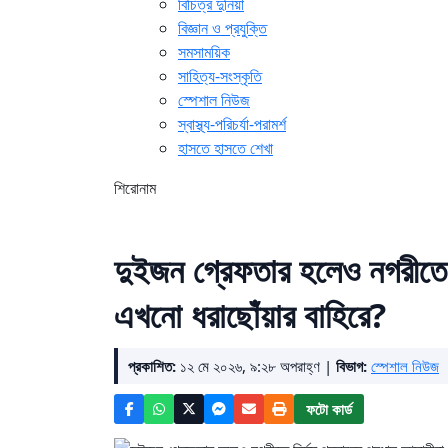
বিচিত্র দুনিয়া
বিজ্ঞান ও প্রযুক্তি
সমসাময়িক
সাহিত্য-সংস্কৃতি
স্পেশাল নিউজ
স্বাস্থ্য-পরিচর্যা-পরামর্শ
হাসতে হাসতে শেখা
শিরোনাম
দুইজন গ্রেফতার হলেও নগরীতে ন
এখনো ধরাছোঁয়ার বাহিরে?
প্রকাশিত:
১২ মে ২০২৬, ৯:২৮ অপরাহ্ণ |
বিভাগ:
স্পেশাল নিউজ
ফটো কার্ড