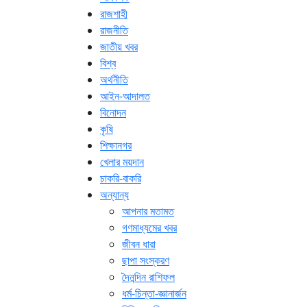
রাজশাহী
রাজনীতি
জাতীয় খবর
বিশ্ব
অর্থনীতি
আইন-আদালত
বিনোদন
কৃষি
শিক্ষানগর
খেলার ময়দান
চাকরি-বাকরি
অন্যান্য
আপনার মতামত
গণমাধ্যমের খবর
জীবন ধারা
ছাপা সংস্করণ
দৈনন্দিন রাশিফল
ধর্ম-চিন্তা-জ্ঞানার্জন