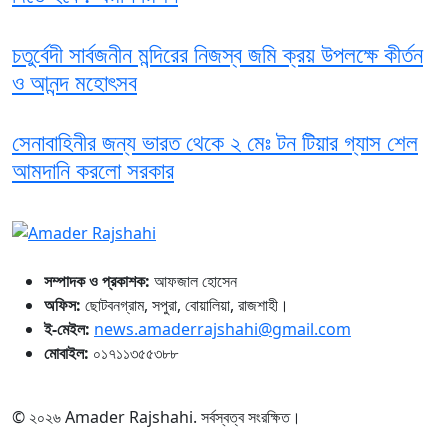
চতুর্বেদী সার্বজনীন মন্দিরের নিজস্ব জমি ক্রয় উপলক্ষে কীর্তন
ও আনন্দ মহোৎসব
সেনাবাহিনীর জন্য ভারত থেকে ২ মেঃ টন টিয়ার গ্যাস শেল
আমদানি করলো সরকার
সম্পাদক ও প্রকাশক:
আফজাল হোসেন
অফিস:
ছোটবনগ্রাম, সপুরা, বোয়ালিয়া, রাজশাহী।
ই-মেইল:
news.amaderrajshahi@gmail.com
মোবাইল:
০১৭১১৩৫৫৩৮৮
© ২০২৬ Amader Rajshahi. সর্বস্বত্ব সংরক্ষিত।