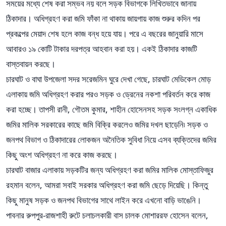
সময়ের মধ্যে শেষ করা সম্ভব নয় বলে সড়ক বিভাগকে লিখিতভাবে জানায়
ঠিকাদার। অধিগ্রহণ করা জমি ফাঁকা না থাকায় জায়গায় কাজ শুরুর কদিন পর
প্রকল্পের মেয়াদ শেষ হলে কাজ বন্ধ হয়ে যায়। পরে এ বছরের জানুয়ারি মাসে
আবারও ১৯ কোটি টাকার দরপত্র আহবান করা হয়। একই ঠিকাদার কাজটি
বাস্তবায়ন করছে।
চারঘাট ও বাঘা উপজেলা সদর সরেজমিন ঘুরে দেখা গেছে, চারঘাট মেডিকেল মোড়
এলাকায় জমি অধিগ্রহণ করার পরও সড়ক ও ড্রেনের নকশা পরিবর্তন করে কাজ
করা হচ্ছে। তাপসী রানী, গৌতম কুমার, শাহীন হোসেনসহ সড়ক সংলগ্ন একাধিক
জমির মালিক সরকারের কাছে জমি বিক্রি করলেও জমির দখল ছাড়েনি৷ সড়ক ও
জনপথ বিভাগ ও ঠিকাদারের লোকজন অনৈতিক সুবিধা নিয়ে এসব ব্যক্তিদের জমির
কিছু অংশ অধিগ্রহণ না করে কাজ করছে।
চারঘাট বাজার এলাকায় সড়কটির জন্য অধিগ্রহণ করা জমির মালিক মোস্তাফিজুর
রহমান বলেন, আমরা সবাই সরকার অধিগ্রহণ করা জমি ছেড়ে দিয়েছি। কিন্তু
কিছু মানুষ সড়ক ও জনপথ বিভাগের সাথে লাইন করে এখনো বাড়ি ভাঙেনি।
পাবনার রুপপুর-রাজশাহী রুটে চলাচলকারী বাস চালক মোশাররফ হোসেন বলেন,