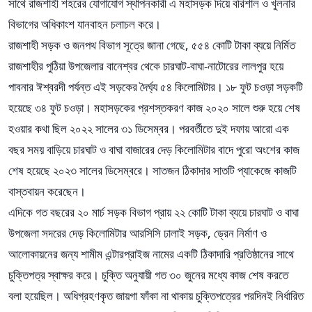
সাথে রাজশাহী শহরের যোগাযোগ স্থাপনকারী এ মহাসড়ক দিয়ে বরিশাল ও খুলনার
বিভাগের অধিকাংশ যানবাহন চলাচল করে।
রাজশাহী সড়ক ও জনপথ বিভাগ সূত্রে জানা গেছে, ৫৫৪ কোটি টাকা ব্যয়ে নির্মিত
রাজশাহীর পুঠিয়া উপজেলার বানেশ্বর থেকে চারঘাট-বাঘা-নাটোরের লালপুর হয়ে
পাবনার ঈশ্বরদী পর্যন্ত এই সড়কের দৈর্ঘ্য ৫৪ কিলোমিটার। ১৮ ফুট চওড়া সড়কটি
হয়েছে ৩৪ ফুট চওড়া। মহাসড়কের প্রশস্তকরণ কাজ ২০২০ সালে শুরু হয়ে শেষ
হওয়ার কথা ছিল ২০২২ সালের ৩১ ডিসেম্বর। পরবর্তীতে দুই দফায় আরো এক
বছর সময় বাড়িয়ে চারঘাট ও বাঘা বাজারের দেড় কিলোমিটার বাদে পুরো অংশের কাজ
শেষ হয়েছে ২০২৩ সালের ডিসেম্বরে। সাতজন ঠিকাদার সাতটি প্যাকেজে কাজটি
বাস্তবায়ন করেছেন।
এদিকে গত বছরের ২০ মার্চ সড়ক বিভাগ প্রায় ২২ কোটি টাকা ব্যয়ে চারঘাট ও বাঘা
উপজেলা সদরের দেড় কিলোমিটার আরসিসি ঢালাই সড়ক, ড্রেন নির্মাণ ও
আলোকায়নের জন্য শামীম এন্টারপ্রাইজ নামের একটি ঠিকাদারি প্রতিষ্ঠানের সাথে
চুক্তিপত্র স্বাক্ষর করে। চুক্তি অনুযায়ী গত ৩০ জুনের মধ্যে কাজ শেষ করতে
বলা হয়েছিল। অধিগ্রহণকৃত জায়গা ফাঁকা না থাকায় চুক্তিপত্রের পরদিনই নির্ধারিত