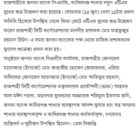
রাজশাহীতে জনতা ব্যাংক পিএলসি, কাদিরগঞ্জ শাখার নতুন এটিএম
বুথের শুভ উদ্বোধন করা হয়েছে। সোমবার (১৫ জুন) বেলা ১১টায় প্রধান
অতিথি হিসেবে উপস্থিত থেকে ফিতা কেটে এটিএম বুথের শুভ উদ্বোধন
করেন রাজশাহী সিটি কর্পোরেশনের মাননীয় প্রশাসক মোঃ মাহফুজুর
রহমান রিটন। এ সময় জনতা ব্যাংকের পক্ষ থেকে রাসিক প্রশাসককে
ফুলেল শুভেচ্ছা প্রদান করা হয়।
অনুষ্ঠানে জনতা ব্যাংক বিভাগীয় কার্যালয়, রাজশাহীর জেনারেল
ম্যানেজার (ইনচার্জ) মোঃ জাহাঙ্গীর হোসেন জোয়ারদার, এরিয়া
অফিসের জেনারেল ম্যানেজার (ইনচার্জ) মোঃ আতিকুর রহমান,
রাজশাহী সিটি কর্পোরেশনের তত্ত্বাবধায়ক প্রকৌশলী (ভারঃ) আহমদ
আল মঈন পরাগ, মহানগর যুবদলের আহ্বায়ক শরিফুল ইসলাম জনি,
জনতা ব্যাংক কাদিরগঞ্জ শাখার ব্যবস্থাপক আনন্দ কুমার প্রাং সহ অন্যান্য
শাখার ব্যবস্থাপকবৃন্দ ও কাদিরগঞ্জ শাখার কর্মকর্তাবৃন্দ, গণ্যমান্য
ব্যক্তিবর্গ ও সুধীজন উপস্থিত ছিলেন।-প্রেস বিজ্ঞপ্তি