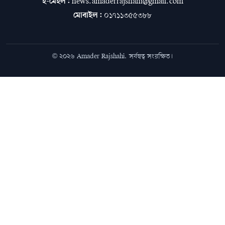
ই-মেইল:
news.amaderrajshahi@gmail.com
মোবাইল:
০১৭১১৩৫৫৩৮৮
© ২০২৬ Amader Rajshahi. সর্বস্বত্ব সংরক্ষিত।