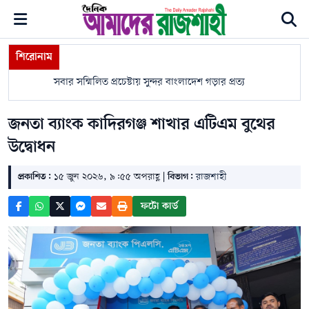
শিরোনাম
সবার সম্মিলিত প্রচেষ্টায় সুন্দর বাংলাদেশ গড়ার প্রত্যয় প্রধানমন্ত্রীর
রাজশ
জনতা ব্যাংক কাদিরগঞ্জ শাখার এটিএম বুথের
উদ্বোধন
প্রকাশিত:
১৫ জুন ২০২৬, ৯:৫৫ অপরাহ্ণ |
বিভাগ:
রাজশাহী
ফটো কার্ড