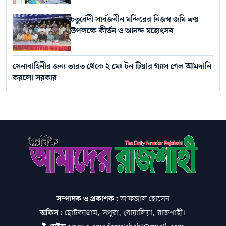
চতুর্বেদী সার্বজনীন মন্দিরের নিজস্ব জমি ক্রয়
উপলক্ষে কীর্তন ও আনন্দ মহোৎসব
সেনাবাহিনীর জন্য ভারত থেকে ২ মেঃ টন টিয়ার গ্যাস শেল আমদানি
করলো সরকার
সম্পাদক ও প্রকাশক:
আফজাল হোসেন
অফিস:
ছোটবনগ্রাম, সপুরা, বোয়ালিয়া, রাজশাহী।