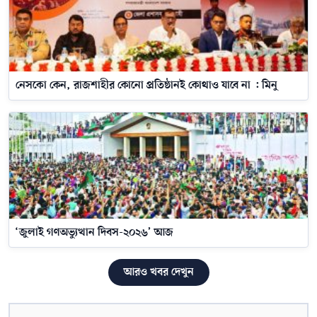
নেসকো কেন, রাজশাহীর কোনো প্রতিষ্ঠানই কোথাও যাবে না : মিনু
‘জুলাই গণঅভ্যুত্থান দিবস-২০২৬’ আজ
আরও খবর দেখুন