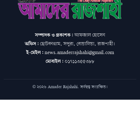
সম্পাদক ও প্রকাশক:
আফজাল হোসেন
অফিস:
ছোটবনগ্রাম, সপুরা, বোয়ালিয়া, রাজশাহী।
ই-মেইল:
news.amaderrajshahi@gmail.com
মোবাইল:
০১৭১১৩৫৫৩৮৮
© ২০২৬ Amader Rajshahi. সর্বস্বত্ব সংরক্ষিত।