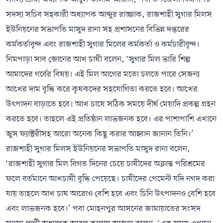
সদস্য সচিব সহকারী অধ্যাপক আব্দুর রাজ্জাক, রাজশাহী সুগার মিলস
ইউনিয়নের সভাপতি মাসুদ রানা সহ প্রশাসনের বিভিন্ন দপ্তরের
কর্মকর্তাবৃন্দ এবং রাজশাহী সুগার মিলের কর্মকর্তা ও কর্মচারীবৃন্দ।
নিমপাড়া সাব জোনের আখ চাষী বলেন, ‘সুগার মিল ভারি শিল্প
আমাদের গর্বের বিষয়। এই মিল আগের মতো চলতে পারে সেজন্য
আখের দাম বৃদ্ধি করে কৃষকদের সহযোগিতা করতে হবে। আখের
উৎপাদন বাড়াতে হবে। আখ চাষে সঠিক সময়ে দীর্ঘ মেয়াদি প্রকল্প গ্রহন
করতে হবে। তাহলে এই প্রতিষ্ঠান লাভজনক হবে। এর পাশাপাশি এখানে
জুস ফ্যাক্টরীসহ আরো অনেক কিছু করার আহ্বান জানান তিনি।’
রাজশাহী সুগার মিলস ইউনিয়নের সভাপতি মাসুদ রানা বলেন,
‘রাজশাহী সুগার মিল বিগত দিনের চেয়ে চাষীদের অক্লান্ত পরিশ্রমের
ফলে বর্তমানে আখচাষী বৃদ্ধি পেয়েছে। চাষীদের পেমেন্ট যদি নগদ করা
যায় তাহলে আখ চাষ আরোও বেশি হবে এবং চিনি উৎপাদনও বেশি হবে
এবং লাভজনক হবে।’ পবা মোহনপুর আসনের জামায়াতের সংসদ