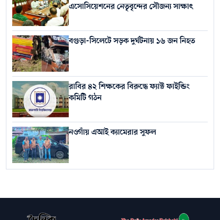
এসোসিয়েশনের নেতৃবৃন্দের সৌজন্য সাক্ষাৎ
বগুড়া-সিলেটে সড়ক দুর্ঘটনায় ১৬ জন নিহত
রাবির ৪২ শিক্ষকের বিরুদ্ধে ফ্যাক্ট ফাইন্ডিং
কমিটি গঠন
নওগাঁয় এআই ক্যামেরার সুফল