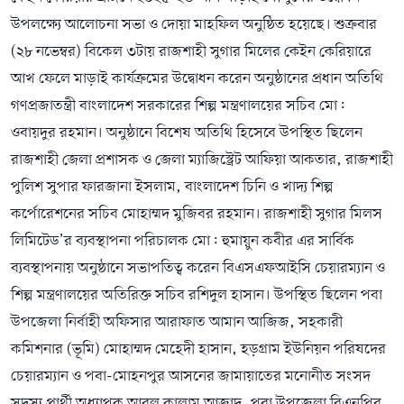
উপলক্ষ্যে আলোচনা সভা ও দোয়া মাহফিল অনুষ্ঠিত হয়েছে। শুক্রবার
(২৮ নভেম্বর) বিকেল ৩টায় রাজশাহী সুগার মিলের কেইন কেরিয়ারে
আখ ফেলে মাড়াই কার্যক্রমের উদ্বোধন করেন অনুষ্ঠানের প্রধান অতিথি
গণপ্রজাতন্ত্রী বাংলাদেশ সরকারের শিল্প মন্ত্রণালয়ের সচিব মো:
ওবায়দুর রহমান। অনুষ্ঠানে বিশেষ অতিথি হিসেবে উপস্থিত ছিলেন
রাজশাহী জেলা প্রশাসক ও জেলা ম্যাজিস্ট্রেট আফিয়া আকতার, রাজশাহী
পুলিশ সুপার ফারজানা ইসলাম, বাংলাদেশ চিনি ও খাদ্য শিল্প
কর্পোরেশনের সচিব মোহাম্মদ মুজিবর রহমান। রাজশাহী সুগার মিলস
লিমিটেড’র ব্যবস্থাপনা পরিচালক মো: হুমায়ুন কবীর এর সার্বিক
ব্যবস্থাপনায় অনুষ্ঠানে সভাপতিত্ব করেন বিএসএফআইসি চেয়ারম্যান ও
শিল্প মন্ত্রণালয়ের অতিরিক্ত সচিব রশিদুল হাসান। উপস্থিত ছিলেন পবা
উপজেলা নির্বাহী অফিসার আরাফাত আমান আজিজ, সহকারী
কমিশনার (ভূমি) মোহাম্মদ মেহেদী হাসান, হড়গ্রাম ইউনিয়ন পরিষদের
চেয়ারম্যান ও পবা-মোহনপুর আসনের জামায়াতের মনোনীত সংসদ
সদস্য প্রার্থী অধ্যাপক আবুল কালাম আজাদ, পবা উপজেলা বিএনপির