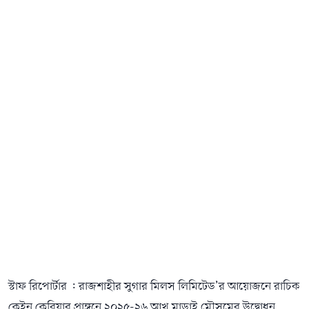
স্টাফ রিপোর্টার : রাজশাহীর সুগার মিলস লিমিটেড’র আয়োজনে রাচিক
কেইন কেরিয়ার প্রাঙ্গনে ২০২৫-২৬ আখ মাড়াই মৌসুমের উদ্বোধন