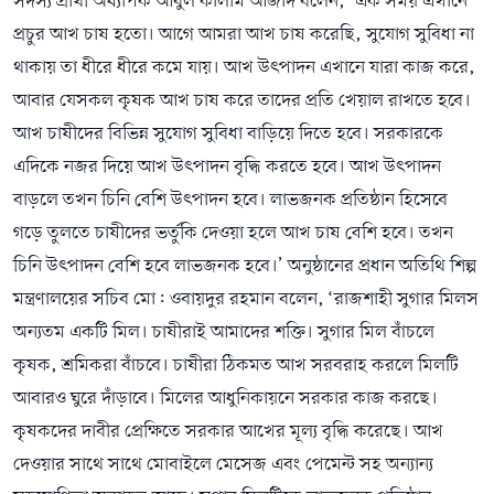
সদস্য প্রার্থী অধ্যাপক আবুল কালাম আজাদ বলেন, ‘এক সময় এখানে
প্রচুর আখ চাষ হতো। আগে আমরা আখ চাষ করেছি, সুযোগ সুবিধা না
থাকায় তা ধীরে ধীরে কমে যায়। আখ উৎপাদন এখানে যারা কাজ করে,
আবার যেসকল কৃষক আখ চাষ করে তাদের প্রতি খেয়াল রাখতে হবে।
আখ চাষীদের বিভিন্ন সুযোগ সুবিধা বাড়িয়ে দিতে হবে। সরকারকে
এদিকে নজর দিয়ে আখ উৎপাদন বৃদ্ধি করতে হবে। আখ উৎপাদন
বাড়লে তখন চিনি বেশি উৎপাদন হবে। লাভজনক প্রতিষ্ঠান হিসেবে
গড়ে তুলতে চাষীদের ভর্তুকি দেওয়া হলে আখ চাষ বেশি হবে। তখন
চিনি উৎপাদন বেশি হবে লাভজনক হবে।’ অনুষ্ঠানের প্রধান অতিথি শিল্প
মন্ত্রণালয়ের সচিব মো: ওবায়দুর রহমান বলেন, ‘রাজশাহী সুগার মিলস
অন্যতম একটি মিল। চাষীরাই আমাদের শক্তি। সুগার মিল বাঁচলে
কৃষক, শ্রমিকরা বাঁচবে। চাষীরা ঠিকমত আখ সরবরাহ করলে মিলটি
আবারও ঘুরে দাঁড়াবে। মিলের আধুনিকায়নে সরকার কাজ করছে।
কৃষকদের দাবীর প্রেক্ষিতে সরকার আখের মূল্য বৃদ্ধি করেছে। আখ
দেওয়ার সাথে সাথে মোবাইলে মেসেজ এবং পেমেন্ট সহ অন্যান্য