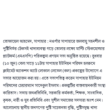
তোফায়েল আহমেদ, সাপাহার : নওগাঁর সাপাহারে জলবায়ু সহনশীল ও
পুষ্টিনির্ভর টেকসই খাদ্যব্যবস্থা গড়ে তোলার লক্ষ্যে মাল্টি স্টেকহোল্ডার
প্ল্যাটফর্ম (এমএসপি) পরিকল্পনা প্রণয়ন সভা অনুষ্ঠিত হয়েছে। বুধবার
(১০ জুন) বেলা সাড়ে ১১টায় সাপাহার ইউনিয়ন পরিষদ হলরুমে
ক্লাইমেট অ্যাকশন অ্যাট লোকাল লেভেল (কল) প্রকল্পের উদ্যোগে এ
সভার আয়োজন করা হয়। এতে সভাপতিত্ব করেন সাপাহার ইউনিয়ন
পরিষদের চেয়ারম্যান সাদেকুল ইসলাম। প্রকল্পটির বাস্তবায়নকারী সংস্থা
কারিতাস। সভায় জনপ্রতিনিধি, সরকারি কর্মকর্তা, শিক্ষক, সাংবাদিক,
কৃষক, নারী ও যুব প্রতিনিধি এবং সুশীল সমাজের সদস্যরা অংশ নেন।
আলোচনায় স্থানীয় জনগণের পুষ্টি সচেতনতা বৃদ্ধি, পুষ্টিসমৃদ্ধ খাদ্য