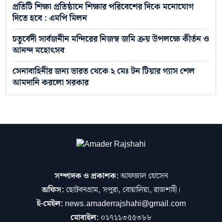
প্রতিটি শিক্ষা প্রতিষ্ঠানে শিক্ষার পরিবেশের দিকে মনোযোগ
দিতে হবে : এমপি মিলন
চতুর্বেদী সার্বজনীন মন্দিরের নিজস্ব জমি ক্রয় উপলক্ষে কীর্তন ও
আনন্দ মহোৎসব
সেনাবাহিনীর জন্য ভারত থেকে ২ মেঃ টন টিয়ার গ্যাস শেল
আমদানি করলো সরকার
সম্পাদক ও প্রকাশক:
আফজাল হোসেন
অফিস:
ছোটবনগ্রাম, সপুরা, বোয়ালিয়া, রাজশাহী।
ই-মেইল:
news.amaderrajshahi@gmail.com
মোবাইল:
০১৭১১৩৫৫৩৮৮