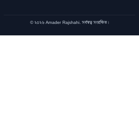
© ২০২৬ Amader Rajshahi. সর্বস্বত্ব সংরক্ষিত।