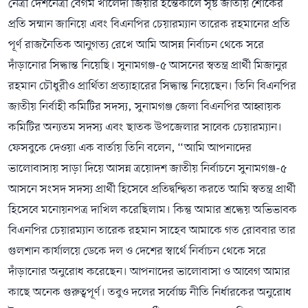
নেত্রী দেশনেত্রী বেগম খালেদা জিয়ার ইন্তেকালে সৃষ্ট জাতীয় শোকের
প্রতি সম্মান জানিয়ে এবং বিএনপির চেয়ারম্যান তারেক রহমানের প্রতি
পূর্ণ রাজনৈতিক আনুগত্য রেখে আমি আসন্ন নির্বাচন থেকে সরে
দাঁড়ানোর সিদ্ধান্ত নিয়েছি। সুনামগঞ্জ-৫ আসনের স্বতন্ত্র প্রার্থী মিজানুর
রহমান চৌধুরীও প্রার্থিতা প্রত্যাহারের সিদ্ধান্ত নিয়েছেন। তিনি বিএনপির
জাতীয় নির্বাহী কমিটির সদস্য, সুনামগঞ্জ জেলা বিএনপির আহ্বায়ক
কমিটির অন্যতম সদস্য এবং ছাতক উপজেলার সাবেক চেয়ারম্যান।
ফেসবুকে দেওয়া এক বার্তায় তিনি বলেন, “আমি আপনাদের
ভালোবাসায় সাড়া দিয়ে আসন্ন ত্রয়োদশ জাতীয় নির্বাচনে সুনামগঞ্জ-৫
আসনে সংসদ সদস্য প্রার্থী হিসেবে প্রতিদ্বন্দ্বিতা করতে আমি স্বতন্ত্র প্রার্থী
হিসেবে মনোয়নপত্র দাখিল করেছিলাম। কিন্তু আমার শ্রদ্ধেয় অভিভাবক
বিএনপির চেয়ারম্যান তারেক রহমান সাহেব আমাকে গত রোববার তার
গুলশান কার্যালয়ে ডেকে দল ও দেশের স্বার্থে নির্বাচন থেকে সরে
দাঁড়ানোর অনুরোধ করেছেন। আপনাদের ভালোবাসা ও আবেগ আমার
কাছে অনেক গুরুত্বপূর্ণ। তবুও দলের সর্বোচ্চ নীতি নির্ধারকের অনুরোধ